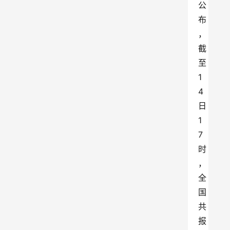
公
布
，
截
至
1
4
日
1
7
时
，
全
国
共
报