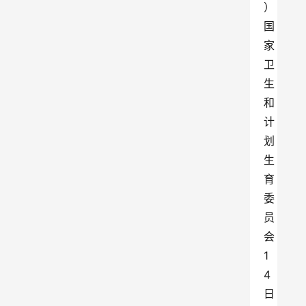
）
国
家
卫
生
和
计
划
生
育
委
员
会
1
4
日