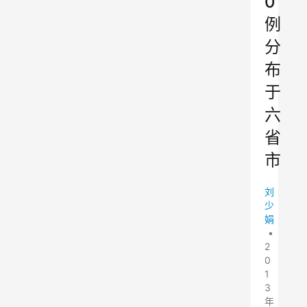
0
例
分
布
于
六
省
市
刘
少
娟
•
2
0
1
3
年