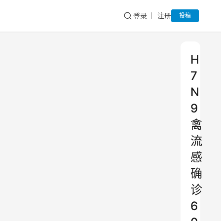
登录
注册
投稿
H
7
N
9
禽
流
感
确
诊
6