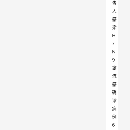
告
人
感
染
H
7
N
9
禽
流
感
确
诊
病
例
6