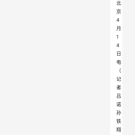
北
京
4
月
1
4
日
电
（
记
者
吕
诺
孙
铁
翔