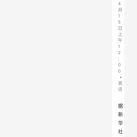
4
月
1
5
日
上
午
1
2
:
0
0
•
资
讯
据
新
华
社