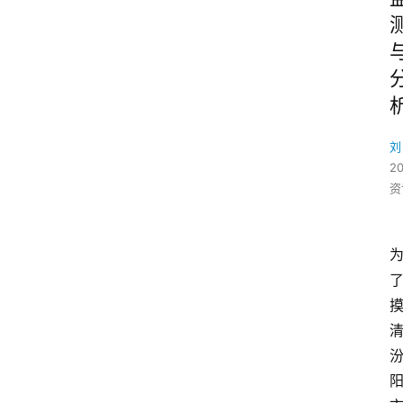
刘
2
资