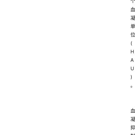
(
H
A
U
)