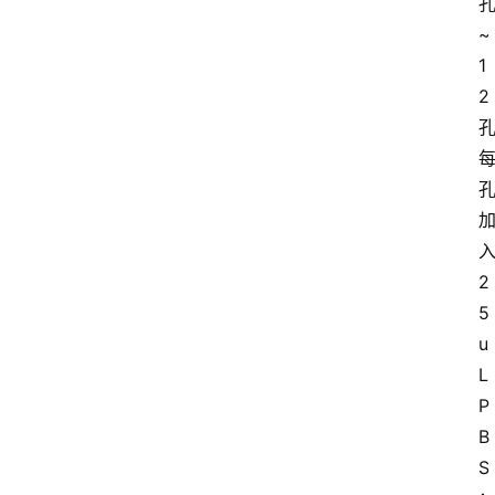
~
1
2
2
5
u
L
P
B
S