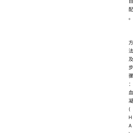
(
H
A