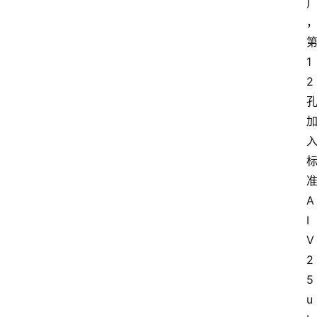
)
1
2
A
I
V
2
5
u