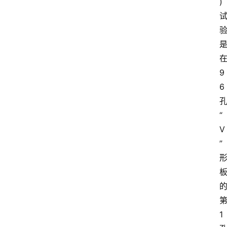
)
9
6
“
V
”
1