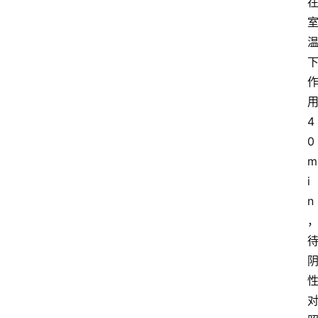
4
0
m
i
n