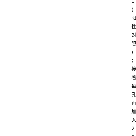
L
(
)
2