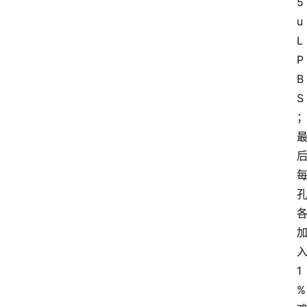
5
u
L
P
B
S
1
%