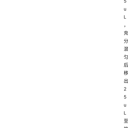
5
u
L
2
5
u
L