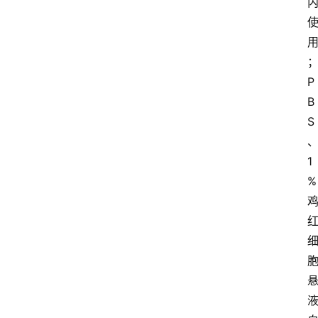
P
B
S
1
%